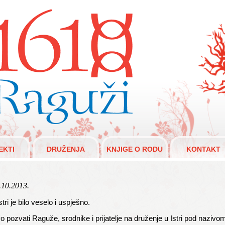
aguži 1610.
EKTI
DRUŽENJA
KNJIGE O RODU
KONTAKT
.10.2013.
ri je bilo veselo i uspješno.
o pozvati Raguže, srodnike i prijatelje na druženje u Istri pod nazivo