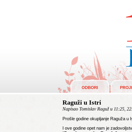
R
ODBORI
PROJ
Raguži u Istri
Napisao Tomislav Raguž u 11:25, 22
Prošle godine okupljanje Raguža u Ist
I ove godine opet nam je zadovoljstv