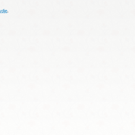
vdje
.