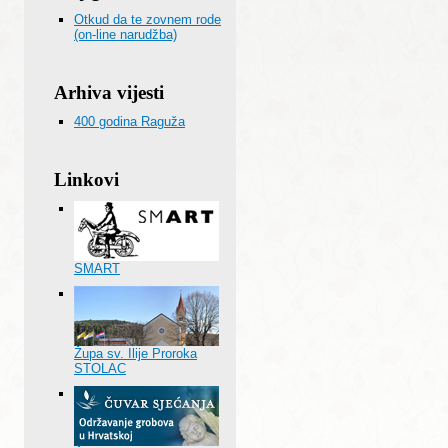
Otkud da te zovnem rode
(on-line narudžba)
Arhiva vijesti
400 godina Raguža
Linkovi
SMART
Župa sv. Ilije Proroka
STOLAC