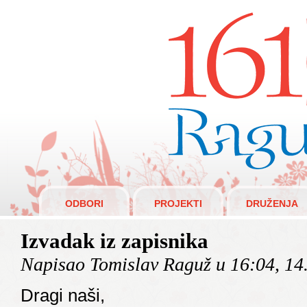
Raguži 1610.
ODBORI
PROJEKTI
DRUŽENJA
Izvadak iz zapisnika
Napisao Tomislav Raguž u 16:04, 14
Dragi naši,