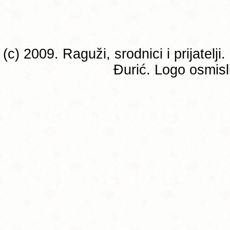
(c) 2009. Raguži, srodnici i prijatelj
Đurić. Logo osmisli