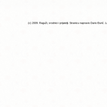
(c) 2009. Raguži, srodnici i prijatelji. Stranicu napravio Dario Đurić. 