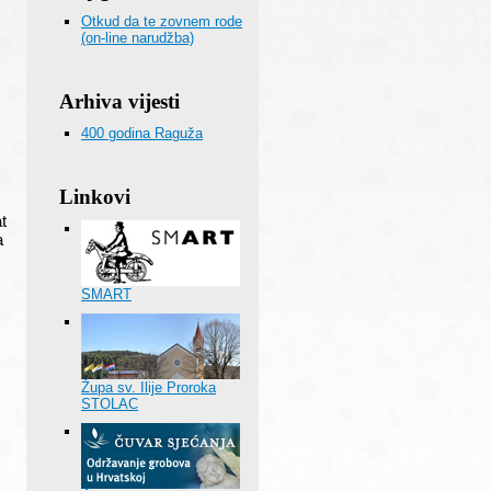
Otkud da te zovnem rode
(on-line narudžba)
Arhiva vijesti
400 godina Raguža
Linkovi
t
a
SMART
Župa sv. Ilije Proroka
STOLAC