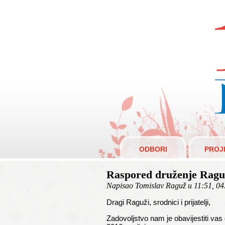
R
ODBORI
PROJ
Raspored druženje Raguža
Napisao Tomislav Raguž u 11:51, 04
Dragi Raguži, srodnici i prijatelji,
Zadovoljstvo nam je obavijestiti vas 