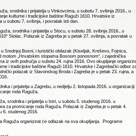
ža, srodnika i prijatelja u Vinkovcima, u subotu 7. svibnja 2016., u
nje kulturne i tradicijske baštine Raguži 1610. Hrvatske iz
u subotu 7. svibnja, i povratak isti dan.
ža, srodnika i prijatelja u Stocu, u subotu 28. svibnja 2016., u
10“ Stolac. Polazak iz Zagreba je u petak 27. svibnja, a povratak u
 Srednjoj Bosni, i turistički obilazak (Kiseljak, Kreševo, Fojnica,
pod motom „Hrvatskim stopama Bosnom ponosnom“, i zajednička
a iz ovih područja u subotu 24. rujna 2016. Ovo okupljanje organizira
rne i tradicijske baštine Raguži 1610. Hrvatske i Zagrebački odbor z
nički polazak iz Slavonskog Broda i Zagreba je u petak 23. rujna, a
2016.
ka i prijatelja u Zagrebu, u nedjelju 2. listopada 2016. u organizaciji
canje roda Raguža.
, srodnika i prijatelja u Istri, u subotu 5. studenog 2016. u
ra za promicanje roda Raguža. Polazak iz Zagreba je u petak 4.
ju 6. studenog 2016.
a Raguža organizirat će odlazak na sva okupljanja. Programe