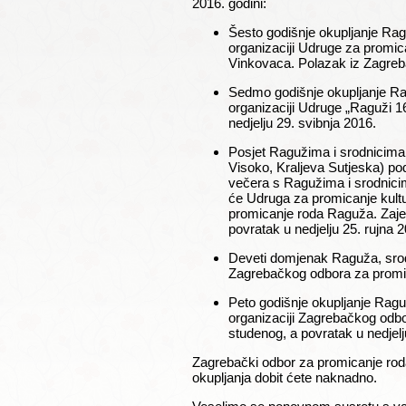
2016. godini:
Šesto godišnje okupljanje Ragu
organizaciji Udruge za promica
Vinkovaca. Polazak iz Zagreba 
Sedmo godišnje okupljanje Ragu
organizaciji Udruge „Raguži 16
nedjelju 29. svibnja 2016.
Posjet Ragužima i srodnicima u
Visoko, Kraljeva Sutjeska) 
večera s Ragužima i srodnicim
će Udruga za promicanje kultu
promicanje roda Raguža. Zajed
povratak u nedjelju 25. rujna 
Deveti domjenak Raguža, srodni
Zagrebačkog odbora za promi
Peto godišnje okupljanje Raguža
organizaciji Zagrebačkog odbo
studenog, a povratak u nedjel
Zagrebački odbor za promicanje rod
okupljanja dobit ćete naknadno.