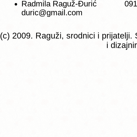
Radmila Raguž-Đurić 0
duric@gmail.com
(c) 2009. Raguži, srodnici i prijatelj
i dizajn