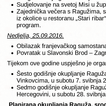
Sudjelovanje na svetoj Misi u župn
Zajednička večera s Ragužima, sr
iz okolice u restoranu „Stari riba
program.
Nedjelja, 25.09.2016.
Obilazak franjevačkog samostana
Povratak u Slavonski Brod – Zag
Tijekom ove godine uspješno je orga
Šesto godišnje okupljanje Raguža, 
Vinkovcima, u subotu 7. svibnja 
Sedmo godišnje okupljanje Raguža,
Hercegovini, u subotu 28. svibnja
Planirana okupljanja Raguža, srodn