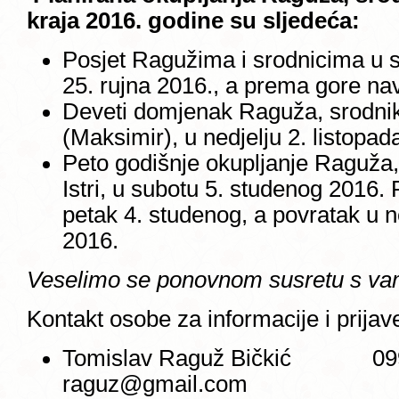
kraja 2016. godine su sljedeća:
Posjet Ragužima i srodnicima u s
25. rujna 2016., a prema gore 
Deveti domjenak Raguža, srodnika
(Maksimir), u nedjelju 2. listopad
Peto godišnje okupljanje Raguža, s
Istri, u subotu 5. studenog 2016.
petak 4. studenog, a povratak u n
2016.
Veselimo se ponovnom susretu s va
Kontakt osobe za informacije i prijav
Tomislav Raguž Bičkić 
raguz@gmail.com