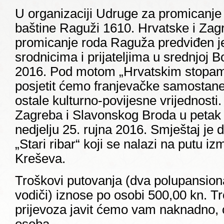
U organizaciji Udruge za promicanje k
baštine Raguži 1610. Hrvatske i Za
promicanje roda Raguža predviđen j
srodnicima i prijateljima u srednjoj B
2016. Pod motom „Hrvatskim stop
posjetit ćemo franjevačke samostane
ostale kulturno-povijesne vrijednosti
Zagreba i Slavonskog Broda u petak 2
nedjelju 25. rujna 2016. Smještaj je
„Stari ribar“ koji se nalazi na putu iz
Kreševa.
Troškovi putovanja (dva polupansiona,
vodiči) iznose po osobi 500,00 kn. 
prijevoza javit ćemo vam naknadno, ov