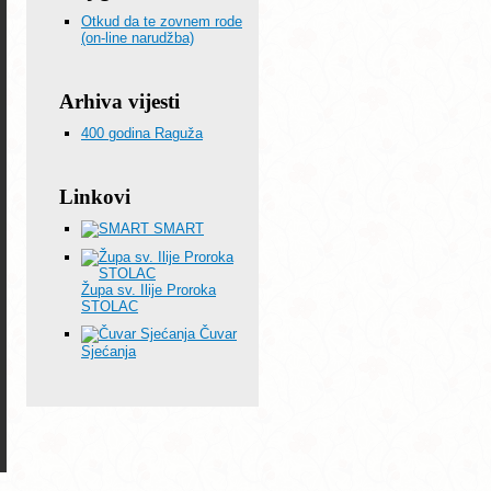
Otkud da te zovnem rode
(on-line narudžba)
Arhiva vijesti
400 godina Raguža
Linkovi
SMART
Župa sv. Ilije Proroka
STOLAC
Čuvar
Sjećanja