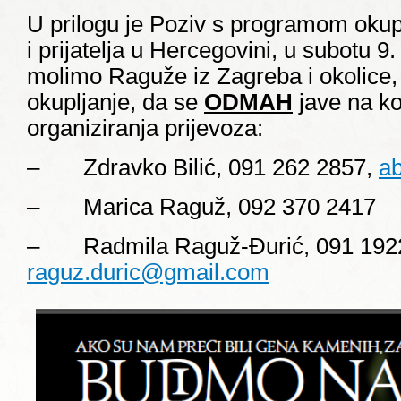
U prilogu je Poziv s programom okup
i prijatelja u Hercegovini, u subotu 9.
molimo Raguže iz Zagreba i okolice, 
okupljanje, da se
ODMAH
jave na k
organiziranja prijevoza:
– Zdravko Bilić, 091 262 2857,
a
– Marica Raguž, 092 370 2417
– Radmila Raguž-Đurić, 091 1922
raguz.duric@gmail.com