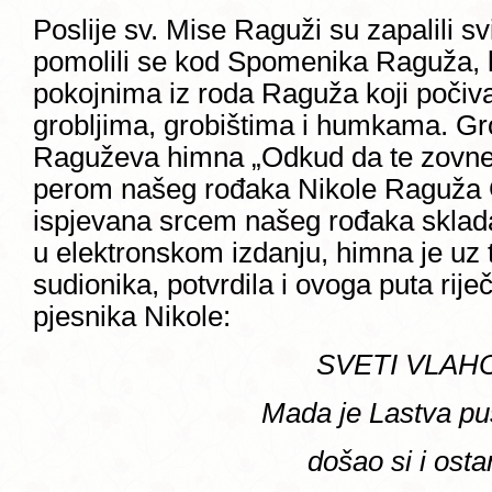
Poslije sv. Mise Raguži su zapalili svij
pomolili se kod Spomenika Raguža, k
pokojnima iz roda Raguža koji počiv
grobljima, grobištima i humkama. Gr
Raguževa himna „Odkud da te zovne
perom našeg rođaka Nikole Raguža G
ispjevana srcem našeg rođaka sklada
u elektronskom izdanju, himna je uz t
sudionika, potvrdila i ovoga puta rije
pjesnika Nikole:
SVETI VLAHO
Mada je Lastva pus
došao si i osta