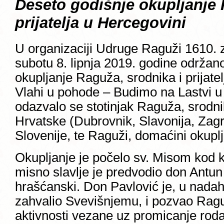
Deseto godišnje okupljanje 
prijatelja u Hercegovini
U organizaciji Udruge Raguži 1610. z
subotu 8. lipnja 2019. godine održan
okupljanje Raguža, srodnika i prijate
Vlahi u pohode – Budimo na Lastvi u 
odazvalo se stotinjak Raguža, srodnika
Hrvatske (Dubrovnik, Slavonija, Zag
Slovenije, te Raguži, domaćini okupl
Okupljanje je počelo sv. Misom kod k
misno slavlje je predvodio don Antun
hrašćanski. Don Pavlović je, u nadah
zahvalio Svevišnjemu, i pozvao Rag
aktivnosti vezane uz promicanje roda