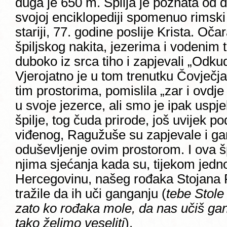
duga je 650 m. Špilja je poznata od da
svojoj enciklopediji spomenuo rimski 
stariji, 77. godine poslije Krista. Oč
špiljskog nakita, jezerima i vodenim
duboko iz srca tiho i zapjevali „Odk
Vjerojatno je u tom trenutku Čovječja 
tim prostorima, pomislila „zar i ovdje
u svoje jezerce, ali smo je ipak uspjel
špilje, tog čuda prirode, još uvijek
viđenog, Ragužuše su zapjevale i gang
oduševljenje ovim prostorom. I ova šp
njima sjećanja kada su, tijekom jedn
Hercegovinu, našeg rođaka Stojana
tražile da ih uči ganganju (
tebe Stole
zato ko rođaka mole, da nas učiš gan
tako želimo veseliti
).