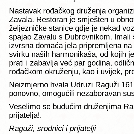
Nastavak rođačkog druženja organizi
Zavala. Restoran je smješten u obnov
željezničke stanice gdje je nekad vozi
spajao Zavalu s Dubrovnikom. Imali s
izvrsna domaća jela pripremljena na 
svirku naših harmonikaša, od kojih j
prati i zabavlja već par godina, odličn
rođačkom okruženju, kao i uvijek, prož
Neizmjerno hvala Udruzi Raguži 161
ponovno, omogućili nezaboravan sus
Veselimo se budućim druženjima Rag
prijatelja!.
Raguži, srodnici i prijatelji