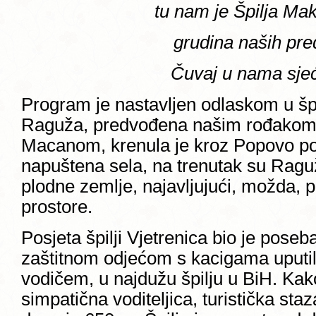
tu nam je Špilja Ma
grudina naših pre
Čuvaj u nama sjeć
Program je nastavljen odlaskom u špi
Raguža, predvođena našim rođako
Macanom, krenula je kroz Popovo po
napuštena sela, na trenutak su Raguži
plodne zemlje, najavljujući, možda, 
prostore.
Posjeta špilji Vjetrenica bio je poseb
zaštitnom odjećom s kacigama uputil
vodičem, u najdužu špilju u BiH. Kak
simpatična voditeljica, turistička sta