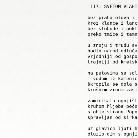
         117. SVETOM VLAHI

	bez praha olova i zlata

	kroz klance i lance

	bez slobode i poklisara

	preko tmice i tamnice

	u znoju i trudu svome

	hodio narod odlučan

	vrjedniji od gospodara

	trajniji od kmetskih dana

	na putovima sa soli

	i vodom iz kamenica

	škropila se dola svaka

	krušnim zrnom zasijana

	zamirisala ognjišta

	kruhom hljeba pečena

	s obje strane Popova

	spravljan od sirka i ječma

	uz glavice ljuti humske

	pluzio dim s ognjišta
