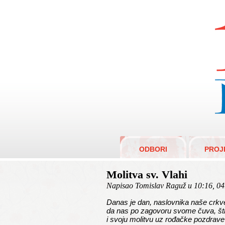
R
ODBORI
PROJ
Molitva sv. Vlahi
Napisao Tomislav Raguž u 10:16, 04
Danas je dan, naslovnika naše crkv
da nas po zagovoru svome čuva, štiti 
i svoju molitvu uz rođačke pozdrav