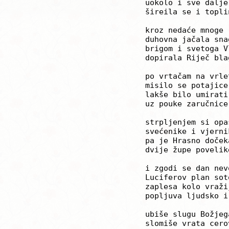
	uokolo i sve dalje

	šireila se i toplina

	kroz nedaće mnoge

	duhovna jačala snaga

	brigom i svetoga Vlahe

	dopirala Riječ blaga

	po vrtačam na vrleti

	misilo se potajice

	lakše bilo umirati 

	uz pouke zaručnice

	strpljenjem si opasao

	svećenike i vjernike

	pa je Hrasno dočekalo

	dvije župe povelike

        i zgodi se dan nevo
	Luciferov plan sotonski

	zaplesa kolo vražije

	popljuva ljudsko i Božje   

 	ubiše slugu Božjega

   	slomiše vrata cerova
