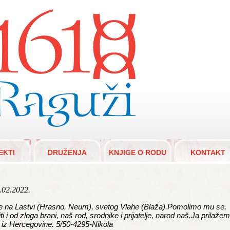
aguži 1610.
EKTI
DRUŽENJA
KNJIGE O RODU
KONTAKT
.02.2022.
e na Lastvi (Hrasno, Neum), svetog Vlahe (Blaža).Pomolimo mu se,
i od zloga brani, naš rod, srodnike i prijatelje, narod naš.Ja prilažem
e iz Hercegovine. 5/50-4295-Nikola