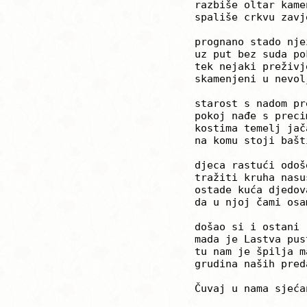
	razbiše oltar kameni

	spališe crkvu zavjetnu

	prognano stado njezino

	uz put bez suda poklaše

	tek nejaki preživješe

	skamenjeni u nevolji

	starost s nadom preseli

	pokoj nađe s precima

	kostima temelj jačajuć

	na komu stoji baština

	djeca rastući odoše

	tražiti kruha nasušna

	ostade kuća djedova

	da u njoj čami osama

	došao si i ostani

	mada je Lastva pustinja

	tu nam je špilja makpelska

	grudina naših predaka

	Čuvaj u nama sjećanja!
