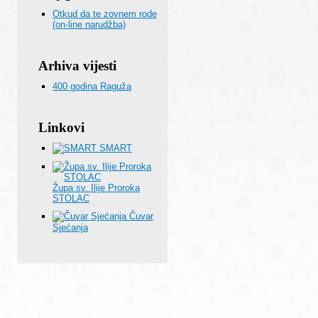
Otkud da te zovnem rode
(on-line narudžba)
Arhiva vijesti
400 godina Raguža
Linkovi
SMART
Župa sv. Ilije Proroka
STOLAC
Čuvar
Sjećanja