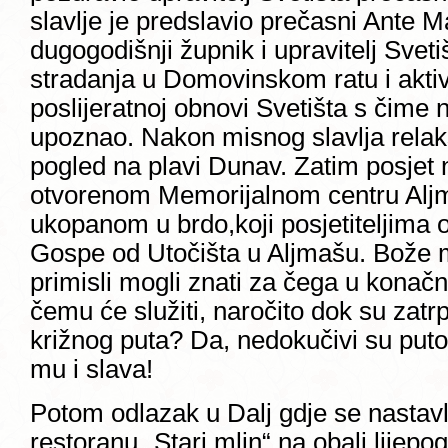
slavlje je predslavio prečasni Ante M
dugogodišnji župnik i upravitelj Sveti
stradanja u Domovinskom ratu i aktiv
poslijeratnoj obnovi Svetišta s čime 
upoznao. Nakon misnog slavlja relaks
pogled na plavi Dunav. Zatim posjet
otvorenom Memorijalnom centru Alj
ukopanom u brdo,koji posjetiteljima o
Gospe od Utočišta u Aljmašu. Bože moj,
primisli mogli znati za čega u konačn
čemu će služiti, naročito dok su zatr
križnog puta? Da, nedokučivi su putov
mu i slava!
Potom odlazak u Dalj gdje se nastavlj
restoranu „Stari mlin“ na obali lije