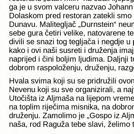
ga je u svom valceru nazvao Johann 
Dolaskom pred restoran zatekli smo 
Dunavu. Malitegljač „Durnstein“ neu
sebe gura četiri velike, natovarene t
divili se snazi tog tegljača i negdje u 
kako i ovi naši susreti i druženja im
naprijed i čini boljim ljudima. Daljnji
dobrom raspoloženju, druženju, razg
Hvala svima koji su se pridružili ovom
Nevenu koji su sve organizirali, a na
Utočišta iz Aljmaša na lijepom vrem
na toplim riječima misnika, na dobro
druženju. Zamolimo je „Gospo iz Aljm
naša, rod Raguža tebe slavi, želimo ti 