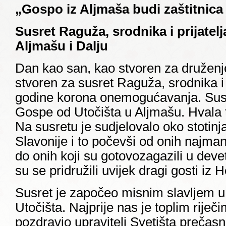
„Gospo iz Aljmaša budi zaštitnica
Susret Raguža, srodnika i prijatelja
Aljmašu i Dalju
Dan kao san, kao stvoren za druženje
stvoren za susret Raguža, srodnika i pr
godine korona onemogućavanja. Susre
Gospe od Utočišta u Aljmašu. Hvala 
Na susretu je sudjelovalo oko stotinj
Slavonije i to počevši od onih najman
do onih koji su gotovozagazili u deve
su se pridružili uvijek dragi gosti iz
Susret je započeo misnim slavljem u
Utočišta. Najprije nas je toplim rije
pozdravio upravitelj Svetišta prečas