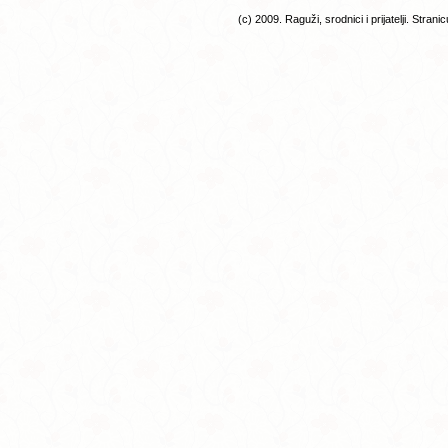
(c) 2009. Raguži, srodnici i prijatelji. Stran