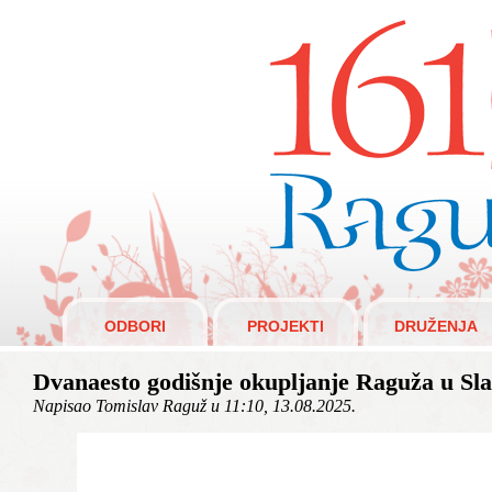
Raguži 1610.
ODBORI
PROJEKTI
DRUŽENJA
Dvanaesto godišnje okupljanje Raguža u Slav
Napisao Tomislav Raguž u 11:10, 13.08.2025.