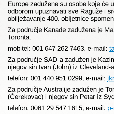
Europe zadužene su osobe koje će u
odborom upuznavati sve Raguže i s
obilježavanje 400. obljetnice spome
Za područje Kanade zadužena je Ma
Toronta.
mobitel: 001 647 262 7463, e-mail:
t
Za područje SAD-a zadužen je Kazim
njegov sin Ivan (John) iz Cleveland-a
telefon: 001 440 951 0299, e-mail:
j
Za područje Australije zadužen je T
(Čerekovac) i njegov sin Petar iz Sy
telefon: 0061 29 547 1615, e-mail:
p