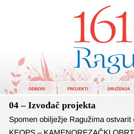
Raguži 1610.
ODBORI
PROJEKTI
DRUŽENJA
04 – Izvođač projekta
Spomen obilježje Ragužima ostvarit 
KEOPS – KAMENOREZAČKI OBR