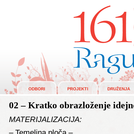
Raguži 1610.
ODBORI
PROJEKTI
DRUŽENJA
02 – Kratko obrazloženje idejn
MATERIJALIZACIJA:
– Temeljna ploča –