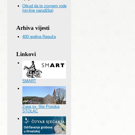
Otkud da te zovnem rode
(on-line narudžba)
Arhiva vijesti
400 godina Raguža
Linkovi
SMART
Župa sv. Ilije Proroka
STOLAC