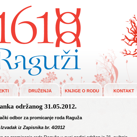
aguži 1610.
EKTI
DRUŽENJA
KNJIGE O RODU
KONTAKT
tanka održanog 31.05.2012.
ački odbor za promicanje roda Raguža
Izvadak iz Zapisnika br. 4/2012