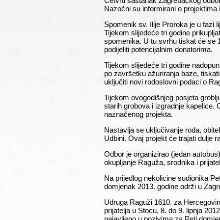
Četvrti sastanak Zagrebačkog odbora
Nazočni su informirani o projektima 
Spomenik sv. Ilije Proroka je u fazi l
Tijekom slijedeće tri godine prikuplj
spomenika. U tu svrhu tiskat će se
podijeliti potencijalnim donatorima.
Tijekom slijedeće tri godine nadopun
po završetku ažuriranja baze, tiskat
uključiti novi rodoslovni podaci o R
Tijekom ovogodišnjeg posjeta groblju
starih grobova i izgradnje kapelice. 
naznačenog projekta.
Nastavlja se uključivanje roda, obite
Udbini. Ovaj projekt će trajati dulj
Odbor je organizirao (jedan autobus
okupljanje Raguža, srodnika i prijat
Na prijedlog nekolicine sudionika Pe
domjenak 2013. godine održi u Zagre
Udruga Raguži 1610. za Hercegovinu
prijatelja u Stocu, 8. do 9. lipnja 20
najavljeno u pozivima za Peti domje