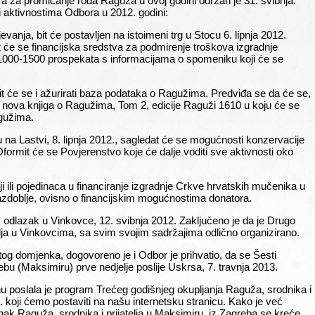
 za promicanje roda Raguža u ovoj godini održan je 31. svibnja.
i aktivnostima Odbora u 2012. godini:
ijevanja, bit će postavljen na istoimeni trg u Stocu 6. lipnja 2012.
at će se financijska sredstva za podmirenje troškova izgradnje
 1000-1500 prospekata s informacijama o spomeniku koji će se
it će se i ažurirati baza podataka o Ragužima. Predviđa se da će se,
i nova knjiga o Ragužima, Tom 2, edicije Raguži 1610 u koju će se
agužima.
 na Lastvi, 8. lipnja 2012., sagledat će se mogućnosti konzervacije
Oformit će se Povjerenstvo koje će dalje voditi sve aktivnosti oko
lji ili pojedinaca u financiranje izgradnje Crkve hrvatskih mučenika u
e razdoblje, ovisno o financijskim mogućnostima donatora.
) odlazak u Vinkovce, 12. svibnja 2012. Zaključeno je da je Drugo
elja u Vinkovcima, sa svim svojim sadržajima odlično organizirano.
tog domjenka, dogovoreno je i Odbor je prihvatio, da se Šesti
bu (Maksimiru) prve nedjelje poslije Uskrsa, 7. travnja 2013.
 poslala je program Trećeg godišnjeg okupljanja Raguža, srodnika i
12. koji ćemo postaviti na našu internetsku stranicu. Kako je već
nak Raguža, srodnika i prijatelja u Maksimiru, iz Zagreba se kreće