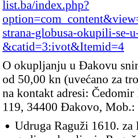
list.ba/index.php?
option=com_content&view=a
strana-globusa-okupili-se-u
&catid=3:ivot&Itemid=4
O okupljanju u Đakovu sniml
od 50,00 kn (uvećano za tr
na kontakt adresi: Čedomir 
119, 34400 Đakovo, Mob.:
Udruga Raguži 1610. za 