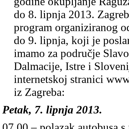
godine okupljanje Raguža,
do 8. lipnja 2013. Zagreb
program organiziranog od
do 9. lipnja, koji je posl
imamo za područje Slavon
Dalmacije, Istre i Sloveni
internetskoj stranici ww
iz Zagreba:
Petak, 7. lipnja 2013.
07,00 – polazak autobusa s