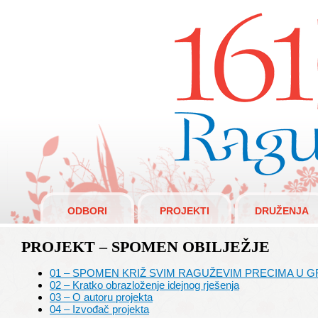
Raguži 1610.
ODBORI
PROJEKTI
DRUŽENJA
PROJEKT – SPOMEN OBILJEŽJE
01 – SPOMEN KRIŽ SVIM RAGUŽEVIM PRECIMA U G
02 – Kratko obrazloženje idejnog rješenja
03 – O autoru projekta
04 – Izvođač projekta